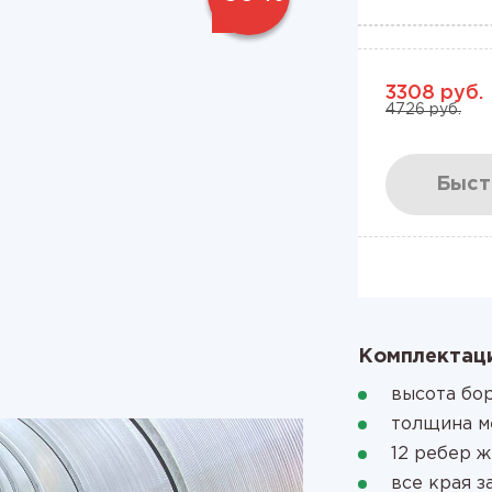
3308 руб.
4726 руб.
Быст
Комплектаци
высота бор
толщина м
12 ребер 
все края 