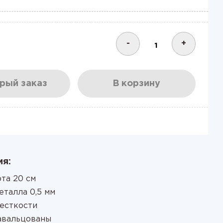
-
+
рый заказ
В корзину
я:
та 20 см
еталла 0,5 мм
жесткости
завальцованы