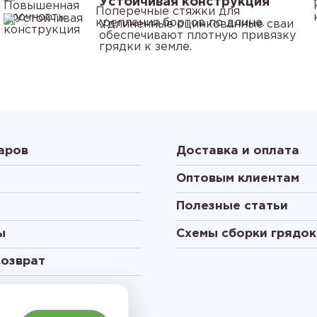
Устойчивая конструкция
Поперечные стяжки для
крепления бортов по длине.
Удлиненные оцинкованные сваи
обеспечивают плотную привязку
грядки к земле.
аров
Доставка и оплата
Оптовым клиентам
Полезные статьи
ы
Схемы сборки грядок
возврат