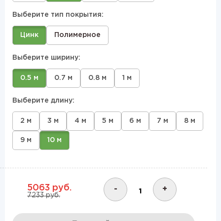
Выберите тип покрытия:
Цинк
Полимерное
Выберите ширину:
0.5 м
0.7 м
0.8 м
1 м
Выберите длину:
2 м
3 м
4 м
5 м
6 м
7 м
8 м
9 м
10 м
5063 руб.
-
+
7233 руб.